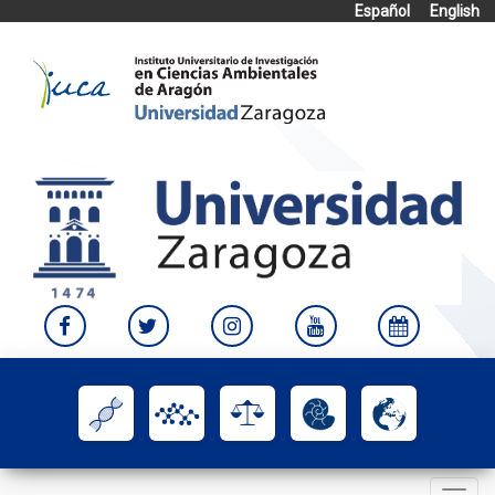
Español
English
Skip
to
content
Toggle