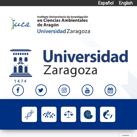
Español
English
Skip
to
content
Toggle