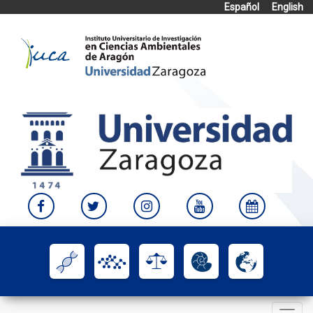
Español
English
Skip
to
content
Toggle