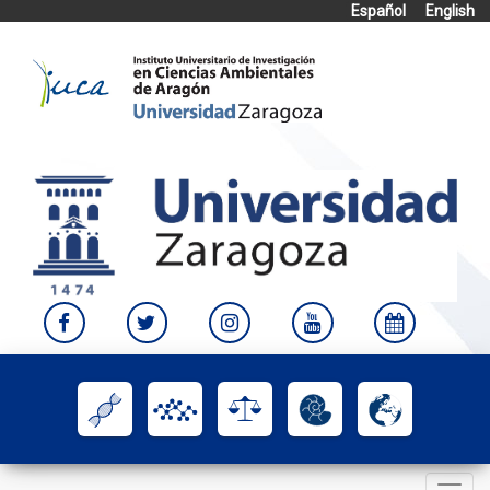
Español
English
Skip
to
content
Toggle