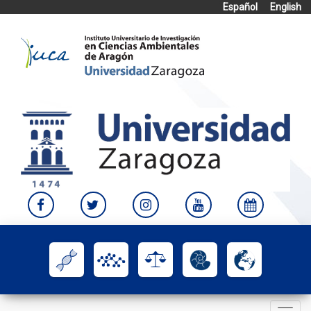
Español
English
Skip
to
content
Toggle