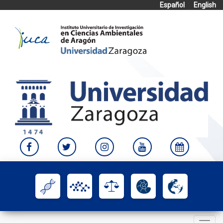
Español
English
Skip
to
content
Toggle