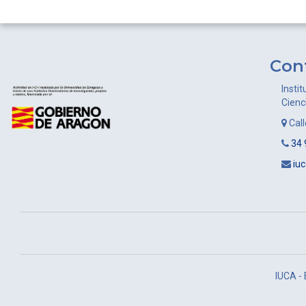
de
entradas
Con
Instit
Cienc
Cal
34 
iu
IUCA -