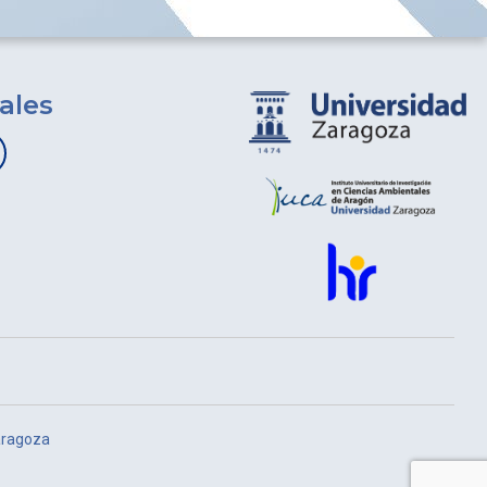
ales
aragoza