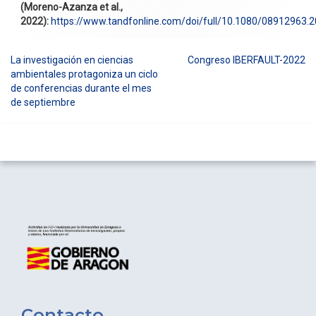
(Moreno-Azanza et al.,
2022):
https://www.tandfonline.com/doi/full/10.1080/08912963.
La investigación en ciencias
Congreso IBERFAULT-2022
Navegación
ambientales protagoniza un ciclo
de conferencias durante el mes
de
de septiembre
entradas
Contacto