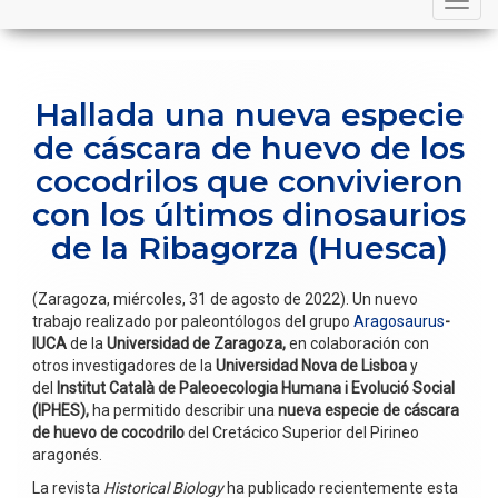
navigation
Hallada una nueva especie
de cáscara de huevo de los
cocodrilos que convivieron
con los últimos dinosaurios
de la Ribagorza (Huesca)
(Zaragoza, miércoles, 31 de agosto de 2022). Un nuevo
trabajo realizado por paleontólogos del grupo
Aragosaurus
-
IUCA
de la
Universidad de Zaragoza,
en colaboración con
otros investigadores de la
Universidad Nova de Lisboa
y
del
Institut Català de Paleoecologia Humana i Evolució Social
(IPHES),
ha permitido describir una
nueva especie de cáscara
de huevo de cocodrilo
del Cretácico Superior del Pirineo
aragonés.
La revista
Historical Biology
ha publicado recientemente esta