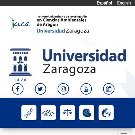
Español
English
Skip
to
content
Toggle