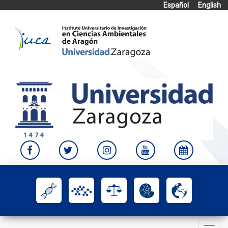
Español
English
Skip
to
content
Toggle