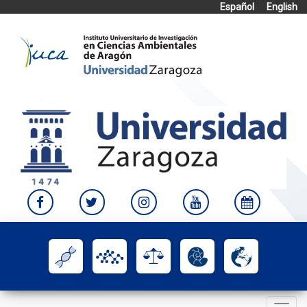
Español
English
Skip
to
content
Toggle