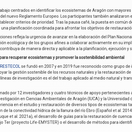
rabajo centrados en identificar los ecosistemas de Aragón con mayores
 del nuevo Reglamento Europeo. Los participantes también analizaron e
blecer criterios de prioridad. Tras la pausa café, la puesta en común de
 una planificación coordinada para afrontar los objetivos de restauració
iones refleja la urgencia de avanzar en la elaboración del Plan Nacion
ación ecológica y de los grupos afines a colaborar activamente en su im
 contribuya de manera directa y aplicable a la planificación, ejecución 
a para recuperar ecosistemas y promover la sostenibilidad ambiental
,​ RESTECOL
se fundó en 2007 y en 2019 fue reconocido como grupo de inv
poyar la gestión sostenible de los recursos naturales y la restauración d
íneas de investigación es el del trabajo aplicado al medio natural y tr
ado por 12 investigadores y cuatro técnicos de apoyo pertenecientes al 
 Investigación en Ciencias Ambientales de Aragón (IUCA) y la Universida
iencia en el estudio y restauración de diversos tipos de ecosistemas ta
e la conectividad hídrica de la llanura del río Ebro (Español et al. 2014
ue et al. 2021a), el desarrollo de guías para la restauración de cuenc
ajo Ter (proyecto Life-EMYSTER) o el desarrollo de métodos para identifi