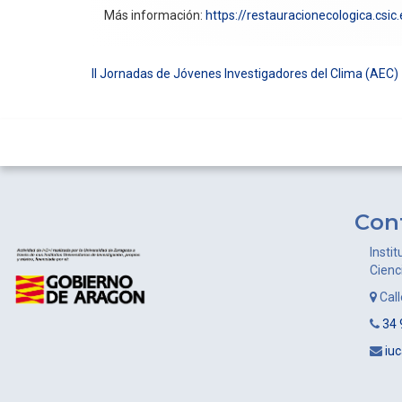
Más información:
https://restauracionecologica.csic.
II Jornadas de Jóvenes Investigadores del Clima (AEC)
Navegación
de
entradas
Con
Instit
Cienc
Cal
34 
iu