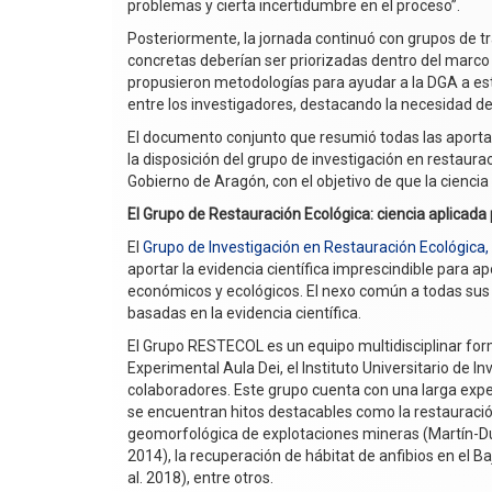
problemas y cierta incertidumbre en el proceso”.
Posteriormente, la jornada continuó con grupos de t
concretas deberían ser priorizadas dentro del marco
propusieron metodologías para ayudar a la DGA a esta
entre los investigadores, destacando la necesidad de
El documento conjunto que resumió todas las aportac
la disposición del grupo de investigación en restaur
Gobierno de Aragón, con el objetivo de que la ciencia
El Grupo de Restauración Ecológica: ciencia aplicad
El
Grupo de Investigación en Restauración Ecológica
aportar la evidencia científica imprescindible para a
económicos y ecológicos. El nexo común a todas sus l
basadas en la evidencia científica.
El Grupo RESTECOL es un equipo multidisciplinar form
Experimental Aula Dei, el Instituto Universitario de
colaboradores. Este grupo cuenta con una larga exper
se encuentran hitos destacables como la restauración d
geomorfológica de explotaciones mineras (Martín-Duq
2014), la recuperación de hábitat de anfibios en el B
al. 2018), entre otros.