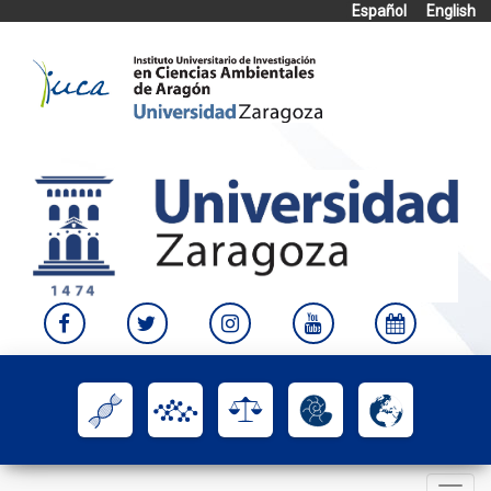
Español
English
Skip
to
content
Toggle