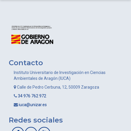
BIOFITER (Biología, Fisiología y
Procesos Geoambientales y
Navegación
Tecnologías de la Reproducción)
Cambio Global
de
entradas
Contacto
Instituto Universitario de Investigación en Ciencias
Ambientales de Aragón (IUCA)
Calle de Pedro Cerbuna, 12, 50009 Zaragoza