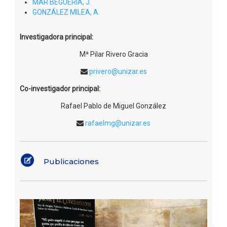
RIVERO GRACIA, M.P.
SEBASTIÁN LÓPEZ, M.
RUBIO NAVARRO, A.
CUEVAS SALVADOR, J.
BERMEJO MALUMBRES, E.
MÉRIDA DONOSO, J. A.
PIAZUELO RODRÍGUEZ, I.
MAR BEGUERÍA, J.
GONZÁLEZ MILEA, A.
Investigadora principal:
Mª Pilar Rivero Gracia
privero@unizar.es
Co-investigador principal:
Rafael Pablo de Miguel González
rafaelmg@unizar.es