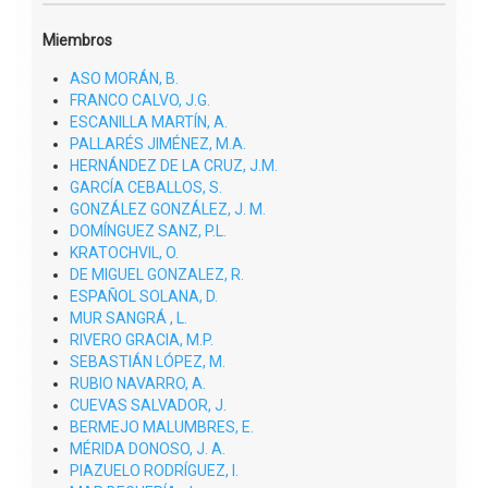

Web del Grupo
REFERENCIA GRUPO DGA:
S50_23R
AÑO DE CREACIÓN:
2017
Nº TESIS DIRIGIDAS (2025):
1
Nº PUBLICACIONES (2025):
24
Miembros
ASO MORÁN, B.
FRANCO CALVO, J.G.
ESCANILLA MARTÍN, A.
PALLARÉS JIMÉNEZ, M.A.
HERNÁNDEZ DE LA CRUZ, J.M.
GARCÍA CEBALLOS, S.
GONZÁLEZ GONZÁLEZ, J. M.
DOMÍNGUEZ SANZ, P.L.
KRATOCHVIL, O.
DE MIGUEL GONZALEZ, R.
ESPAÑOL SOLANA, D.
MUR SANGRÁ , L.