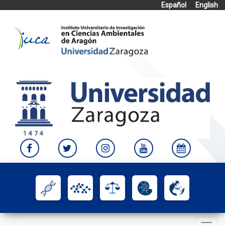
Español
English
Skip
to
content
Toggle