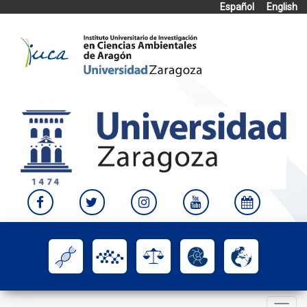
Español
English
Skip
to
content
Toggle