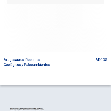
Aragosaurus: Recursos
ARGOS
Navegación
Geológicos y Paleoambientes
de
entradas