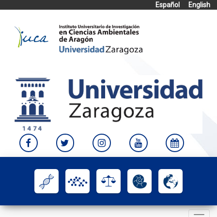
Español
English
Skip
to
content
Toggle