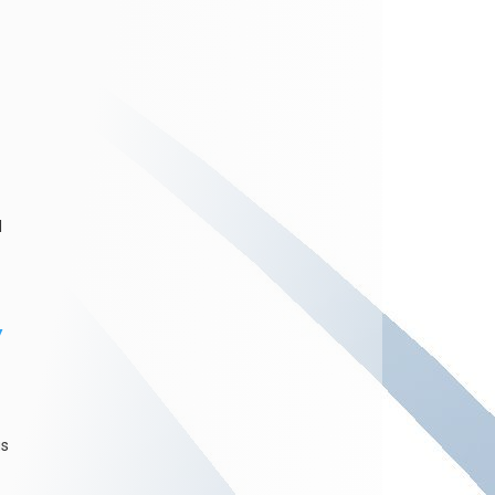
l
y
us