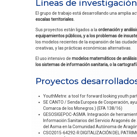
Líneas de investigación
El grupo de trabajo está desarrollando una amplia ac
escalas territoriales.
Sus proyectos están ligados a la
ordenación y análisis
equipamientos públicos, y a los problemas de insust
los modelos recientes de la expansión de las ciudades,
creativas, y las prácticas económicas alternativas.
El uso intensivo de
modelos matemáticos de análisis 
los sistemas de información sanitaria, o la cartograf
Proyectos desarrollado
YouthMetre: a tool for forward looking youth part
SE CANTO / Senda Europea de Cooperación, ayuda
Comarca de los Monegros.) (EFA 138/16)
GESOSIGEPOC-ASMA. Integración de herramientas 
Información Sanitarios del Servicio Aragonés de S
del Asma en la Comunidad Autónoma de Aragó
CSO2015-64292-R DIGITALIZACIÓN DEL PATR