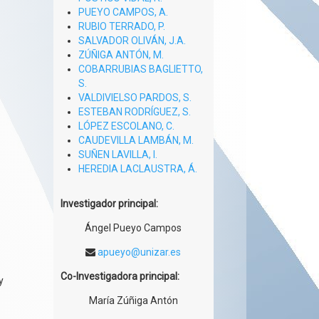
PUEYO CAMPOS, A.
RUBIO TERRADO, P.
SALVADOR OLIVÁN, J.A.
ZÚÑIGA ANTÓN, M.
COBARRUBIAS BAGLIETTO,
S.
VALDIVIELSO PARDOS, S.
ESTEBAN RODRÍGUEZ, S.
LÓPEZ ESCOLANO, C.
CAUDEVILLA LAMBÁN, M.
SUÑEN LAVILLA, I.
HEREDIA LACLAUSTRA, Á.
Investigador principal:
Ángel Pueyo Campos
apueyo@unizar.es
Co-Investigadora principal:
y
María Zúñiga Antón