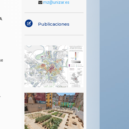
mz@unizar.es
LA
Publicaciones
se
,